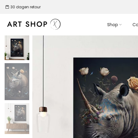
Ga
30 dagen retour
naar
de
Shop
Co
inhoud