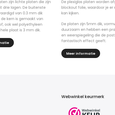
ten zijn lichte platen die zijn
De plexiglas platen worden a
 drie lagen. De buitenste
blockout folie, waardoor je er
rvaardigd van 0.3 mm dik
kan kijken.
 de kern is gemaakt van
De platen zijn 5mm dik, vormv
of, ook wel polyethyleen
duurzaam en hebben een pra
ele plaat is 3 mm dik.
en weerspiegeling die de pos
fantastisch effect geeft.
matie
Meer informatie
Webwinkel keurmerk