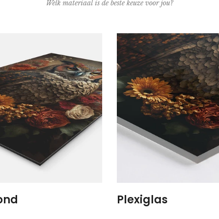
Welk materiaal is de beste keuze voor jou?
ond
Plexiglas