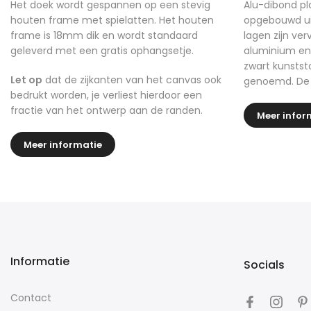
Het doek wordt gespannen op een stevig
Alu-dibond pla
houten frame met spielatten. Het houten
opgebouwd uit
frame is 18mm dik en wordt standaard
lagen zijn ve
geleverd met een gratis ophangsetje.
aluminium en
zwart kunstst
Let op
dat de zijkanten van het canvas ook
genoemd. De h
bedrukt worden, je verliest hierdoor een
fractie van het ontwerp aan de randen.
Meer infor
Meer informatie
Informatie
Socials
Contact