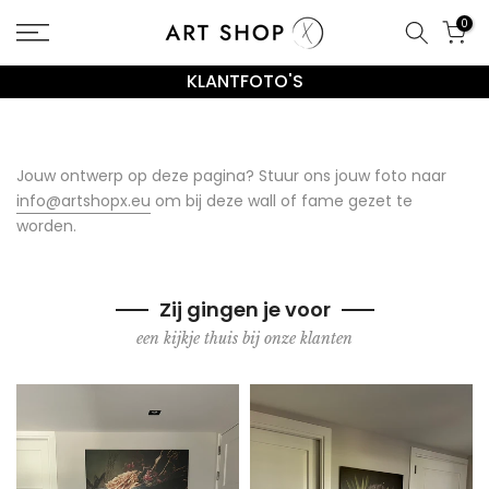
Ga
0
naar
de
KLANTFOTO'S
inhoud
Jouw ontwerp op deze pagina? Stuur ons jouw foto naar
info@artshopx.eu
om bij deze wall of fame gezet te
worden.
Zij gingen je voor
een kijkje thuis bij onze klanten