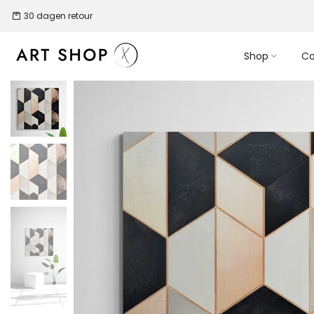
Ga
30 dagen retour
naar
de
Shop
Co
inhoud