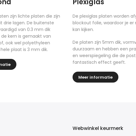
ond
Plexiglas
ten zijn lichte platen die zijn
De plexiglas platen worden a
 drie lagen. De buitenste
blockout folie, waardoor je er
rvaardigd van 0.3 mm dik
kan kijken.
 de kern is gemaakt van
De platen zijn 5mm dik, vormv
of, ook wel polyethyleen
duurzaam en hebben een pra
ele plaat is 3 mm dik.
en weerspiegeling die de pos
fantastisch effect geeft.
matie
Meer informatie
Webwinkel keurmerk