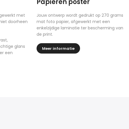
Papieren poster
fgewerkt met
Jouw ontwerp wordt gedrukt op 270 grams
 niet doorheen
mat foto papier, afgewerkt met een
enkelzijdige laminatie ter bescherming van
de print.
ast,
chtige glans
Meer informatie
ter een