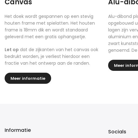
Canvas
Alu-dib
Het doek wordt gespannen op een stevig
Alu-dibond pla
houten frame met spielatten. Het houten
opgebouwd uit
frame is 18mm dik en wordt standaard
lagen zijn ve
geleverd met een gratis ophangsetje.
aluminium en
zwart kunstst
Let op
dat de zijkanten van het canvas ook
genoemd. De h
bedrukt worden, je verliest hierdoor een
fractie van het ontwerp aan de randen.
Meer infor
Meer informatie
Informatie
Socials