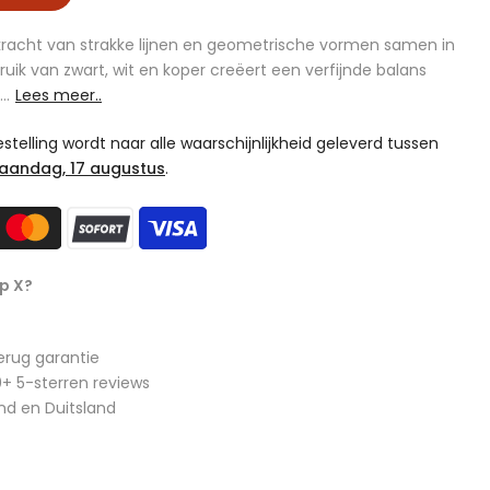
racht van strakke lijnen en geometrische vormen samen in
uik van zwart, wit en koper creëert een verfijnde balans
..
Lees meer..
telling wordt naar alle waarschijnlijkheid geleverd tussen
aandag, 17 augustus
.
p X?
erug garantie
+ 5-sterren reviews
nd en Duitsland