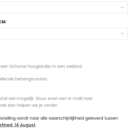
 CM
een Schotse hooglander in een weiland.
illende behangsoorten.
tal wel mogelijk. Stuur even een e-mail naar
oek dan helpen we je verder.
telling wordt naar alle waarschijnlijkheid geleverd tussen
fined, 14 August
.