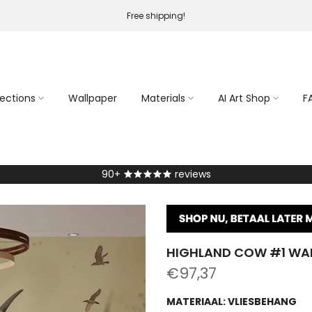
Free shipping!
lections
Wallpaper
Materials
AI Art Shop
F
90+
reviews
HIGHLAND COW #1 WA
€97,37
MATERIAAL:
VLIESBEHANG