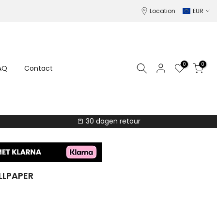
Location
EUR
0
0
AQ
Contact
30 dagen retour
LLPAPER