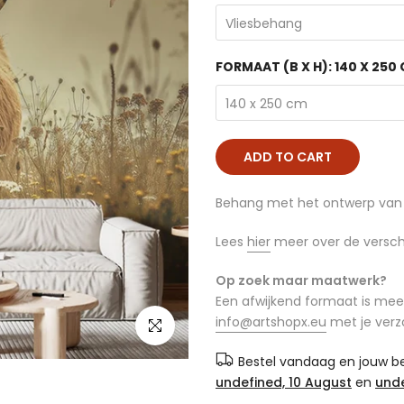
Vliesbehang
FORMAAT (B X H):
140 X 250
140 x 250 cm
ADD TO CART
Behang met het ontwerp van 
Lees
hier
meer over de versch
Op zoek maar maatwerk?
Een afwijkend formaat is mees
info@artshopx.eu
met je verz
click to enlarge
Bestel vandaag en jouw bes
undefined, 10 August
en
unde