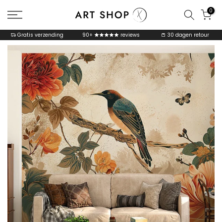
Go
0
to
content
Gratis verzending
90+
reviews
30 dagen retour